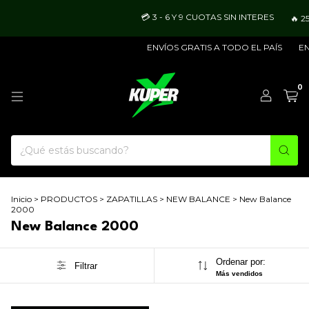
💳 3 - 6 Y 9 CUOTAS SIN INTERES
🔥 2
ENVÍOS GRATIS A TODO EL PAÍS
EN
0
Inicio
>
PRODUCTOS
>
ZAPATILLAS
>
NEW BALANCE
>
New Balance
2000
New Balance 2000
Ordenar por:
Filtrar
Más vendidos