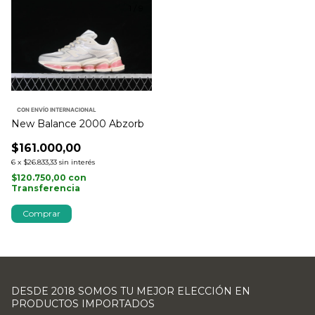
1
/
9
CON ENVÍO INTERNACIONAL
New Balance 2000 Abzorb
$161.000,00
6
x
$26.833,33
sin interés
$120.750,00
con
Transferencia
Comprar
DESDE 2018 SOMOS TU MEJOR ELECCIÓN EN
PRODUCTOS IMPORTADOS