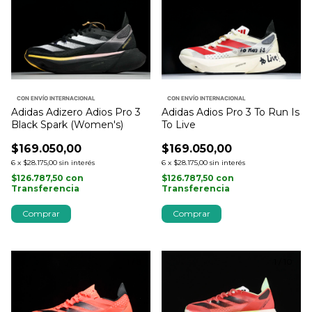
CON ENVÍO INTERNACIONAL
CON ENVÍO INTERNACIONAL
Adidas Adizero Adios Pro 3
Adidas Adios Pro 3 To Run Is
Black Spark (Women's)
To Live
$169.050,00
$169.050,00
6
x
$28.175,00
sin interés
6
x
$28.175,00
sin interés
$126.787,50
con
$126.787,50
con
Transferencia
Transferencia
Comprar
Comprar
1
/
8
1
/
10