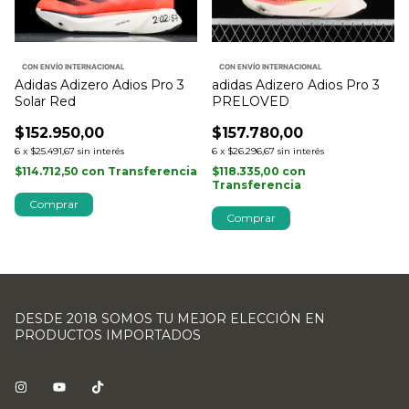
CON ENVÍO INTERNACIONAL
CON ENVÍO INTERNACIONAL
Adidas Adizero Adios Pro 3
adidas Adizero Adios Pro 3
Solar Red
PRELOVED
$152.950,00
$157.780,00
6
x
$25.491,67
sin interés
6
x
$26.296,67
sin interés
$114.712,50
con
Transferencia
$118.335,00
con
Transferencia
Comprar
Comprar
DESDE 2018 SOMOS TU MEJOR ELECCIÓN EN
PRODUCTOS IMPORTADOS