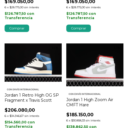
$169.050,00
$169.050,00
6
x
$28.175,00
sin interés
6
x
$28.175,00
sin interés
$126.787,50
con
$126.787,50
con
Transferencia
Transferencia
Comprar
Comprar
1
/
8
1
/
8
CON ENVÍO INTERNACIONAL
Jordan 1 Retro High OG SP
CON ENVÍO INTERNACIONAL
Jordan 1 High Zoom Air
Fragment x Travis Scott
CMFT Hare
$206.080,00
$185.150,00
6
x
$34.346,67
sin interés
6
x
$30.858,33
sin interés
$154.560,00
con
Transferencia
$138.862,50
con