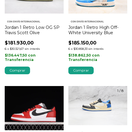
CON ENVÍO INTERNACIONAL
CON ENVÍO INTERNACIONAL
Jordan 1 Retro High Off-
Jordan 1 Retro Low OG SP
White University Blue
Travis Scott Olive
$185.150,00
$181.930,00
6
x
$30.858,33
sin interés
6
x
$30.321,67
sin interés
$138.862,50
con
$136.447,50
con
Transferencia
Transferencia
Comprar
Comprar
1
/
10
1
/
8