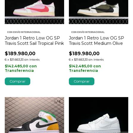
CON ENVÍO INTERNACIONAL
CON ENVÍO INTERNACIONAL
Jordan 1 Retro Low OG SP
Jordan 1 Retro Low OG SP
Travis Scott Medium Olive
Travis Scott Sail Tropical Pink
$189.980,00
$189.980,00
6
x
$31.663,33
sin interés
6
x
$31.663,33
sin interés
$142.485,00
con
$142.485,00
con
Transferencia
Transferencia
Comprar
Comprar
1
/
6
1
/
10