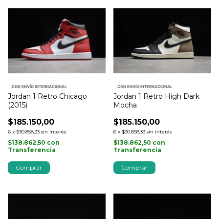
1
/
10
1
/
10
CON ENVÍO INTERNACIONAL
CON ENVÍO INTERNACIONAL
Jordan 1 Retro Chicago
Jordan 1 Retro High Dark
(2015)
Mocha
$185.150,00
$185.150,00
6
x
$30.858,33
sin interés
6
x
$30.858,33
sin interés
$138.862,50
con
$138.862,50
con
Transferencia
Transferencia
Comprar
Comprar
1
/
10
1
/
10