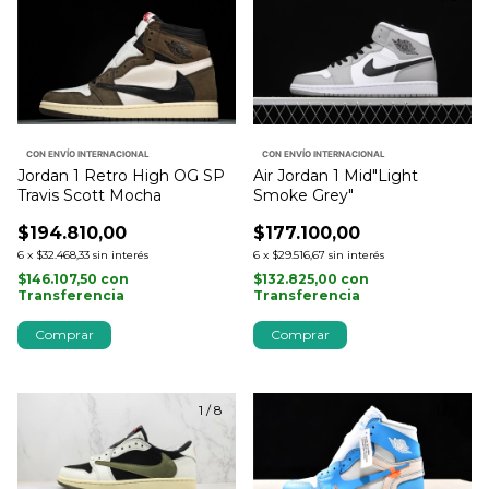
CON ENVÍO INTERNACIONAL
CON ENVÍO INTERNACIONAL
Jordan 1 Retro High OG SP
Air Jordan 1 Mid"Light
Travis Scott Mocha
Smoke Grey"
$194.810,00
$177.100,00
6
x
$32.468,33
sin interés
6
x
$29.516,67
sin interés
$146.107,50
con
$132.825,00
con
Transferencia
Transferencia
Comprar
Comprar
1
/
8
1
/
9