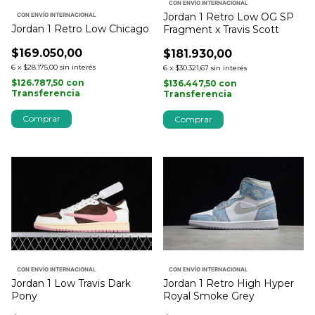
CON ENVÍO INTERNACIONAL
Jordan 1 Retro Low OG SP
CON ENVÍO INTERNACIONAL
Jordan 1 Retro Low Chicago
Fragment x Travis Scott
$169.050,00
$181.930,00
6
x
$28.175,00
sin interés
6
x
$30.321,67
sin interés
$126.787,50
con
$136.447,50
con
Transferencia
Transferencia
Comprar
Comprar
1
/
8
1
/
8
CON ENVÍO INTERNACIONAL
CON ENVÍO INTERNACIONAL
Jordan 1 Low Travis Dark
Jordan 1 Retro High Hyper
Pony
Royal Smoke Grey