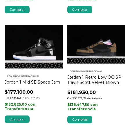
Comprar
Comprar
1
/
10
1
/
8
CON ENVÍO INTERNACIONAL
Jordan 1 Retro Low OG SP
CON ENVÍO INTERNACIONAL
Jordan 1 Mid SE Space Jam
Travis Scott Velvet Brown
$177.100,00
$181.930,00
6
x
$29.516,67
sin interés
6
x
$30.321,67
sin interés
$132.825,00
con
$136.447,50
con
Transferencia
Transferencia
Comprar
Comprar