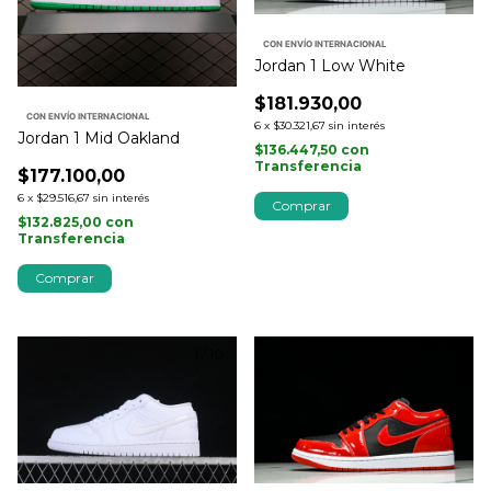
CON ENVÍO INTERNACIONAL
Jordan 1 Low White
$181.930,00
CON ENVÍO INTERNACIONAL
6
x
$30.321,67
sin interés
Jordan 1 Mid Oakland
$136.447,50
con
Transferencia
$177.100,00
6
x
$29.516,67
sin interés
Comprar
$132.825,00
con
Transferencia
Comprar
1
/
10
1
/
10