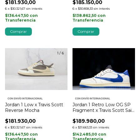
$181.930,00
$185.150,00
6
x
$30.321,67
sin interés
6
x
$30.858,33
sin interés
$136.447,50
con
$138.862,50
con
Transferencia
Transferencia
Comprar
Comprar
1
/
6
1
/
10
CON ENVÍO INTERNACIONAL
CON ENVÍO INTERNACIONAL
Jordan 1 Retro Low OG SP
Jordan 1 Low x Travis Scott
Fragment x Travis Scott Sail
Reverse Mocha
Military Blue
$189.980,00
$181.930,00
6
x
$31.663,33
sin interés
6
x
$30.321,67
sin interés
$142.485,00
con
$136.447,50
con
Transferencia
Transferencia