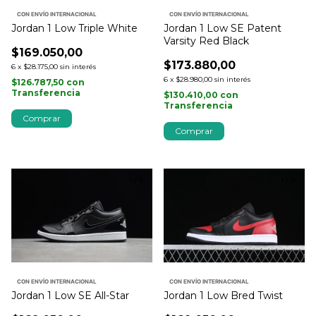
CON ENVÍO INTERNACIONAL
CON ENVÍO INTERNACIONAL
Jordan 1 Low Triple White
Jordan 1 Low SE Patent
Varsity Red Black
$169.050,00
$173.880,00
6
x
$28.175,00
sin interés
6
x
$28.980,00
sin interés
$126.787,50
con
Transferencia
$130.410,00
con
Transferencia
Comprar
Comprar
1
/
9
1
/
8
CON ENVÍO INTERNACIONAL
CON ENVÍO INTERNACIONAL
Jordan 1 Low SE All-Star
Jordan 1 Low Bred Twist