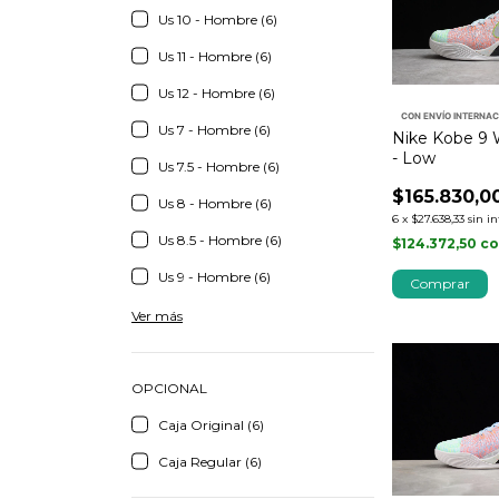
Us 10 - Hombre (6)
Us 11 - Hombre (6)
Us 12 - Hombre (6)
CON ENVÍO INTERNA
Us 7 - Hombre (6)
Nike Kobe 9 
- Low
Us 7.5 - Hombre (6)
$165.830,0
Us 8 - Hombre (6)
6
x
$27.638,33
sin i
Us 8.5 - Hombre (6)
$124.372,50
c
Us 9 - Hombre (6)
Comprar
Ver más
OPCIONAL
Caja Original (6)
Caja Regular (6)