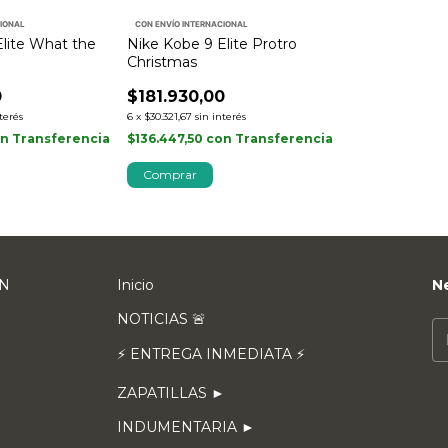
CIONAL
CON ENVÍO INTERNACIONAL
Elite What the
Nike Kobe 9 Elite Protro
Christmas
0
$181.930,00
nterés
6
x
$30.321,67
sin interés
on
Transferencia
$136.447,50
con
Transferencia
Comprar
EN
Inicio
N
NOTICIAS 🚨
⚡ ENTREGA INMEDIATA ⚡
ZAPATILLAS ►
INDUMENTARIA ►