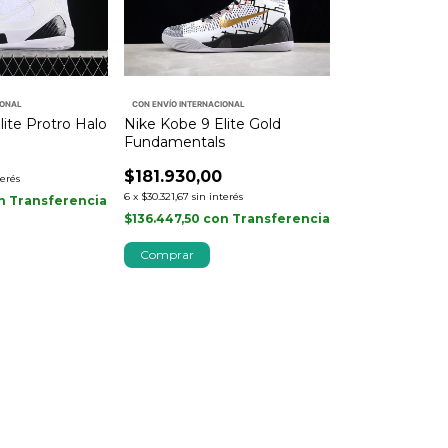
IONAL
CON ENVÍO INTERNACIONAL
lite Protro Halo
Nike Kobe 9 Elite Gold
Fundamentals
$181.930,00
terés
6
x
$30.321,67
sin interés
n
Transferencia
$136.447,50
con
Transferencia
Comprar