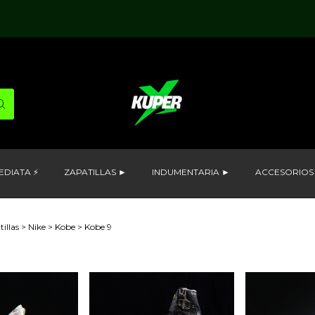
EDIATA ⚡
ZAPATILLAS ►
INDUMENTARIA ►
ACCESORIOS
illas
>
Nike
>
Kobe
>
Kobe 9