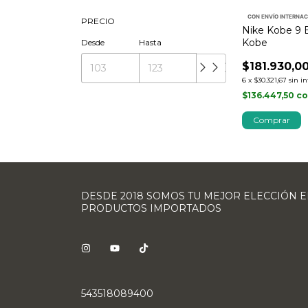
CON ENVÍO INTERNA
PRECIO
Nike Kobe 9 
Kobe
Desde
Hasta
$181.930,0
6
x
$30.321,67
sin i
$136.447,50
c
Comprar
DESDE 2018 SOMOS TU MEJOR ELECCIÓN 
PRODUCTOS IMPORTADOS
543518089400