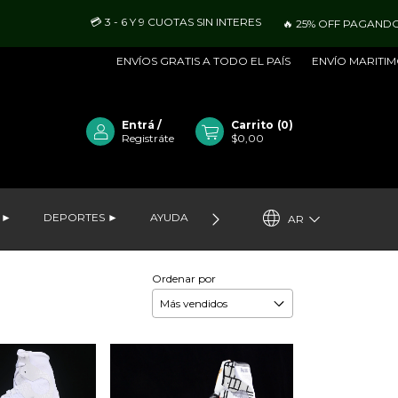
💳 3 - 6 Y 9 CUOTAS SIN INTERES
🔥 25% OFF PAGANDO C
ENVÍOS GRATIS A TODO EL PAÍS
ENVÍO MARITIMO - 
Entrá
/
Carrito
(
0
)
Registráte
$0,00
 ►
DEPORTES ►
AYUDA
VER LO MÁS NUEVO
MAYOR
AR
Ordenar por