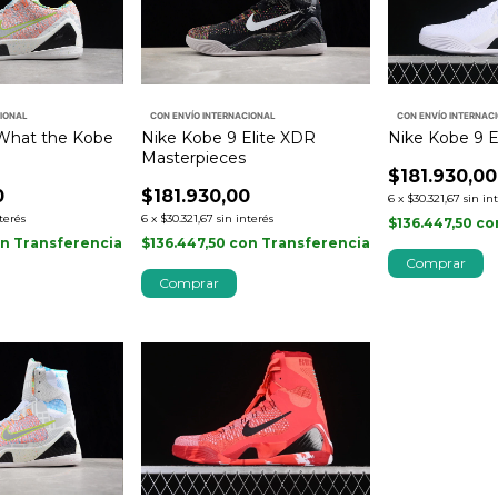
CIONAL
CON ENVÍO INTERNACIONAL
CON ENVÍO INTERNAC
What the Kobe
Nike Kobe 9 Elite XDR
Nike Kobe 9 E
Masterpieces
$181.930,00
0
$181.930,00
6
x
$30.321,67
sin in
nterés
6
x
$30.321,67
sin interés
$136.447,50
co
on
Transferencia
$136.447,50
con
Transferencia
Comprar
Comprar