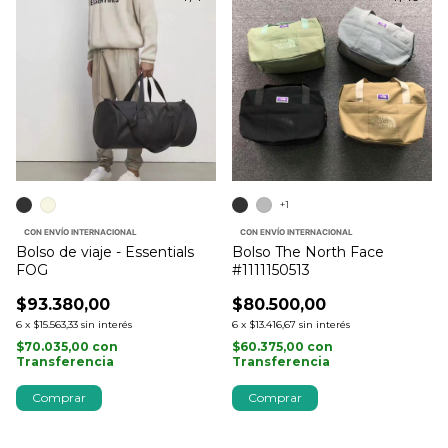
+1
CON ENVÍO INTERNACIONAL
CON ENVÍO INTERNACIONAL
Bolso de viaje - Essentials
Bolso The North Face
FOG
#1111150513
$93.380,00
$80.500,00
6
x
$15.563,33
sin interés
6
x
$13.416,67
sin interés
$70.035,00
con
$60.375,00
con
Transferencia
Transferencia
Comprar
Comprar