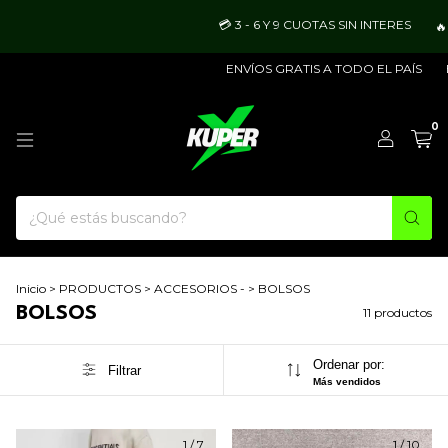
💳 3 - 6 Y 9 CUOTAS SIN INTERES
🔥 25% O
ENVÍOS GRATIS A TODO EL PAÍS
ENVÍO M
0
Inicio
>
PRODUCTOS
>
ACCESORIOS -
>
BOLSOS
BOLSOS
11 productos
Ordenar por:
Filtrar
Más vendidos
1
/
7
1
/
10