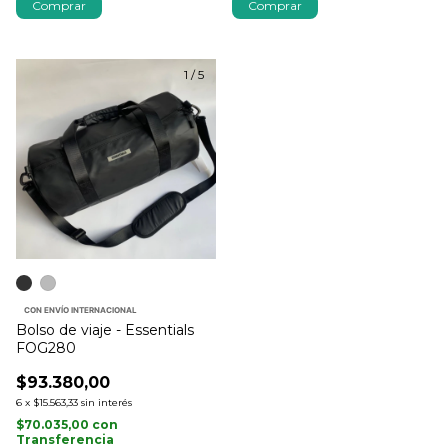
Comprar
Comprar
1
/
5
CON ENVÍO INTERNACIONAL
Bolso de viaje - Essentials
FOG280
$93.380,00
6
x
$15.563,33
sin interés
$70.035,00
con
Transferencia