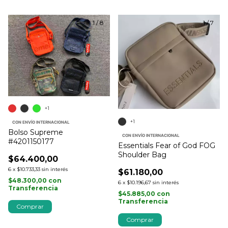
1
/
8
1
/
7
+1
+1
CON ENVÍO INTERNACIONAL
Bolso Supreme
CON ENVÍO INTERNACIONAL
#4201150177
Essentials Fear of God FOG
Shoulder Bag
$64.400,00
6
x
$10.733,33
sin interés
$61.180,00
$48.300,00
con
6
x
$10.196,67
sin interés
Transferencia
$45.885,00
con
Transferencia
Comprar
Comprar