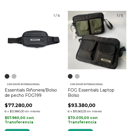
1
/
6
1
/
5
CON ENVÍO INTERNACIONAL
CON ENVÍO INTERNACIONAL
Essentials Riñonera/Bolso
FOG Essentials Laptop
de pecho FOG199
Bolso
$77.280,00
$93.380,00
6
x
$12.880,00
sin interés
6
x
$15.563,33
sin interés
$57.960,00
con
$70.035,00
con
Transferencia
Transferencia