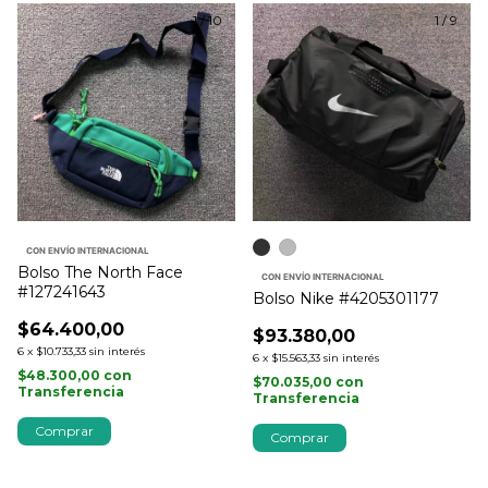
1
/
10
1
/
9
CON ENVÍO INTERNACIONAL
Bolso The North Face
CON ENVÍO INTERNACIONAL
#127241643
Bolso Nike #4205301177
$64.400,00
$93.380,00
6
x
$10.733,33
sin interés
6
x
$15.563,33
sin interés
$48.300,00
con
$70.035,00
con
Transferencia
Transferencia
Comprar