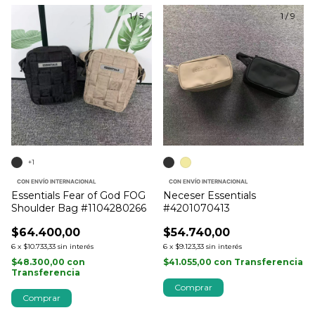
1
/
5
1
/
9
+1
CON ENVÍO INTERNACIONAL
CON ENVÍO INTERNACIONAL
Essentials Fear of God FOG
Neceser Essentials
Shoulder Bag #1104280266
#4201070413
$64.400,00
$54.740,00
6
x
$10.733,33
sin interés
6
x
$9.123,33
sin interés
$48.300,00
con
$41.055,00
con
Transferencia
Transferencia
Comprar
Comprar