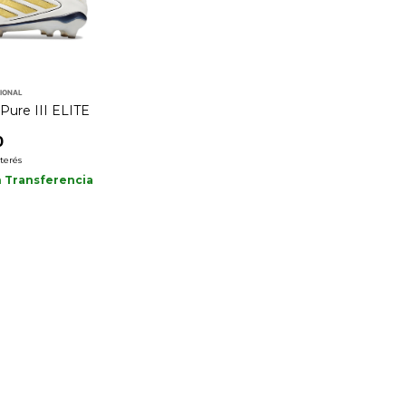
CIONAL
Pure III ELITE
0
nterés
n
Transferencia