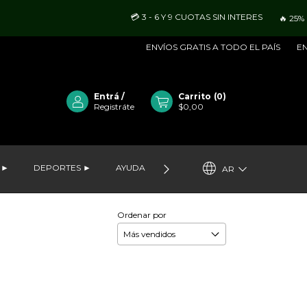
💳 3 - 6 Y 9 CUOTAS SIN INTERES
🔥 25%
ENVÍOS GRATIS A TODO EL PAÍS
ENV
Entrá
/
Carrito
(
0
)
Registráte
$0,00
 ►
DEPORTES ►
AYUDA
VER LO MÁS NUEVO
MAYOR
AR
Ordenar por