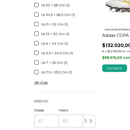
Us 10 = 28 Cm (1)
Us 10.5 = 28.5 Cm (1)
Us 11 = 29 Cm (1)
CON ENVÍO INTERNA
Us 12 = 30 Cm (1)
Adidas COPA 
Us 6 = 24 Cm (1)
$132.020,0
6
x
$22.003,33
sin i
Us 6.5 = 24.5 Cm (1)
$99.015,00
co
Us 7 = 25 Cm (1)
Comprar
Us 7.5 = 25.5 Cm (1)
Ver más
PRECIO
Desde
Hasta