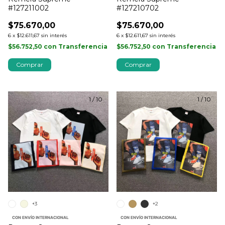
#127211002
#127210702
$75.670,00
$75.670,00
6
x
$12.611,67
sin interés
6
x
$12.611,67
sin interés
$56.752,50
con
Transferencia
$56.752,50
con
Transferencia
Comprar
Comprar
1
/
10
1
/
10
+3
+2
CON ENVÍO INTERNACIONAL
CON ENVÍO INTERNACIONAL