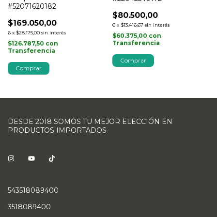
#52071620182
$80.500,00
$169.050,00
6
x
$13.416,67
sin interés
6
x
$28.175,00
sin interés
$60.375,00
con
Transferencia
$126.787,50
con
Transferencia
Comprar
Comprar
DESDE 2018 SOMOS TU MEJOR ELECCIÓN EN
PRODUCTOS IMPORTADOS
543518089400
3518089400