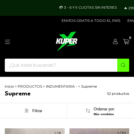
💳 3 - 6 Y 9 CUOTAS SIN INTERES
🔥 25% OFF 
ENVÍOS GRATIS A TODO EL PAÍS
ENVÍO MARI
0
Inicio
>
PRODUCTOS
>
INDUMENTARIA -
>
Supreme
Supreme
52 productos
Ordenar por:
Filtrar
Más vendidos
1
/
8
1
/
10