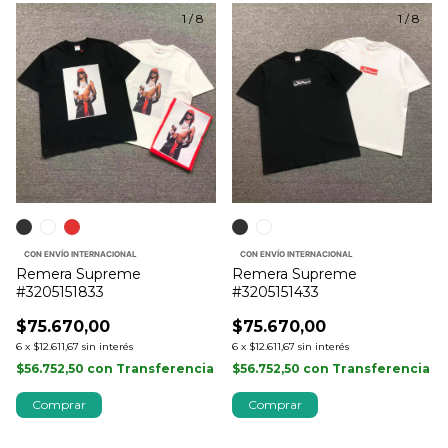
1
/
8
1
/
8
CON ENVÍO INTERNACIONAL
CON ENVÍO INTERNACIONAL
Remera Supreme
Remera Supreme
#3205151833
#3205151433
$75.670,00
$75.670,00
6
x
$12.611,67
sin interés
6
x
$12.611,67
sin interés
$56.752,50
con
Transferencia
$56.752,50
con
Transferencia
Comprar
Comprar