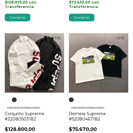
$108.675,00
con
$72.450,00
con
Transferencia
Transferencia
Comprar
Comprar
1
/
10
1
/
10
CON ENVÍO INTERNACIONAL
CON ENVÍO INTERNACIONAL
Conjunto Supreme
Remera Supreme
#32080503182
#52080467182
$128.800,00
$75.670,00