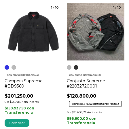
1
/
10
1
/
10
CON ENVÍO INTERNACIONAL
CON ENVÍO INTERNACIONAL
Campera Supreme
Conjunto Supreme
#BD9360
#22032720001
$201.250,00
$128.800,00
6
x
$33.541,67
sin interés
DISPONIBLE PARA COMPRAR POR PRENDA
$150.937,50
con
Transferencia
6
x
$21.466,67
sin interés
$96.600,00
con
Comprar
Transferencia