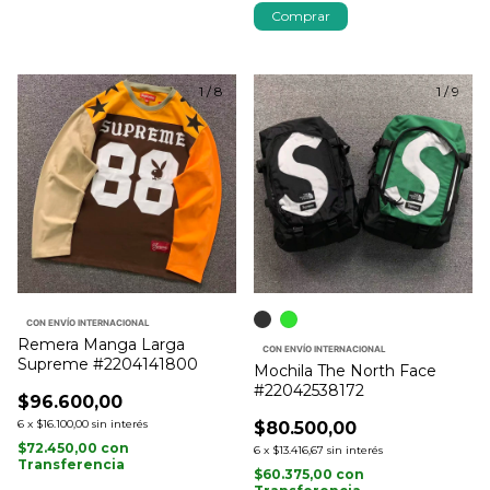
Comprar
1
/
8
1
/
9
CON ENVÍO INTERNACIONAL
Remera Manga Larga
CON ENVÍO INTERNACIONAL
Supreme #2204141800
Mochila The North Face
#22042538172
$96.600,00
6
x
$16.100,00
sin interés
$80.500,00
$72.450,00
con
6
x
$13.416,67
sin interés
Transferencia
$60.375,00
con