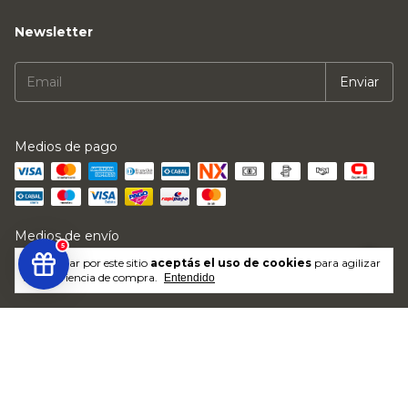
Newsletter
Medios de pago
Medios de envío
5
Al navegar por este sitio
aceptás el uso de cookies
para agilizar
tu experiencia de compra.
Entendido
Defensa de las y los consumidores. Para reclamos
ingresá acá.
/
Botón de
arrepentimiento
Copyright KuperX - 20414202676 - 2026. Todos los derechos reservados.