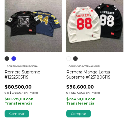
CON ENVÍO INTERNACIONAL
CON ENVÍO INTERNACIONAL
Remera Supreme
Remera Manga Larga
#1252505119
Supreme #1251806119
$80.500,00
$96.600,00
6
x
$13.416,67
sin interés
6
x
$16.100,00
sin interés
$60.375,00
con
$72.450,00
con
Transferencia
Transferencia
Comprar
Comprar