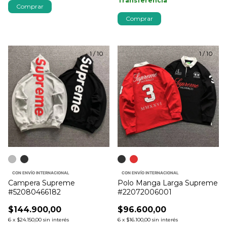
Transferencia
Comprar
Comprar
1
/
10
1
/
10
CON ENVÍO INTERNACIONAL
CON ENVÍO INTERNACIONAL
Campera Supreme
Polo Manga Larga Supreme
#52080466182
#22072006001
$144.900,00
$96.600,00
6
x
$24.150,00
sin interés
6
x
$16.100,00
sin interés