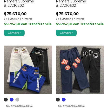
Remera Supreme
Remera Supreme
#127210202
#127210602
$75.670,00
$75.670,00
6
x
$12.611,67
sin interés
6
x
$12.611,67
sin interés
$56.752,50
con
Transferencia
$56.752,50
con
Transferencia
Comprar
Comprar
1
/
10
1
/
10
CON ENVÍO INTERNACIONAL
CON ENVÍO INTERNACIONAL