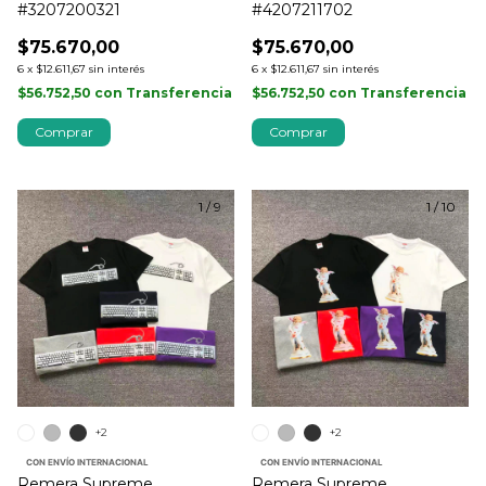
#3207200321
#4207211702
$75.670,00
$75.670,00
6
x
$12.611,67
sin interés
6
x
$12.611,67
sin interés
$56.752,50
con
Transferencia
$56.752,50
con
Transferencia
Comprar
Comprar
1
/
9
1
/
10
+2
+2
CON ENVÍO INTERNACIONAL
CON ENVÍO INTERNACIONAL
Remera Supreme
Remera Supreme