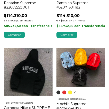
Pantalon Supreme
Pantalon Supreme
#22072223001
#52071601182
$114.310,00
$114.310,00
6
x
$19.051,67
sin interés
6
x
$19.051,67
sin interés
$85.732,50
con
Transferencia
$85.732,50
con
Transferencia
Comprar
Comprar
1
/
9
1
/
10
+1
CON ENVÍO INTERNACIONAL
Mochila Supreme
CON ENVÍO INTERNACIONAL
Campera Nike x SUPREME
#22042540172