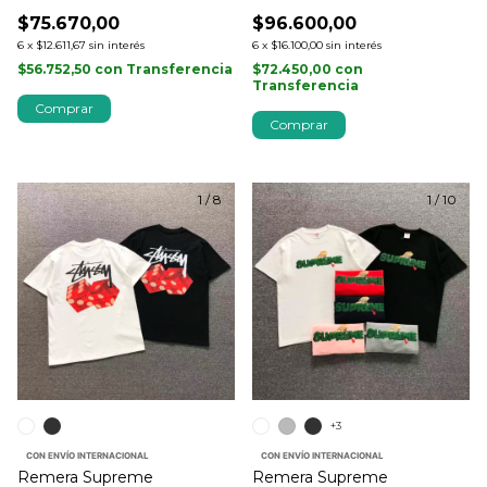
$75.670,00
$96.600,00
6
x
$12.611,67
sin interés
6
x
$16.100,00
sin interés
$56.752,50
con
Transferencia
$72.450,00
con
Transferencia
Comprar
Comprar
1
/
8
1
/
10
+3
CON ENVÍO INTERNACIONAL
CON ENVÍO INTERNACIONAL
Remera Supreme
Remera Supreme