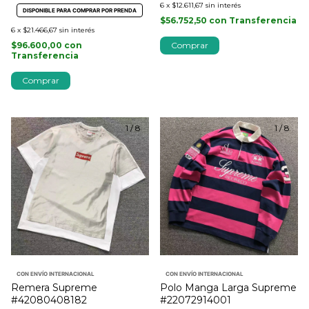
6
x
$12.611,67
sin interés
DISPONIBLE PARA COMPRAR POR PRENDA
$56.752,50
con
Transferencia
6
x
$21.466,67
sin interés
$96.600,00
con
Comprar
Transferencia
Comprar
1
/
8
1
/
8
CON ENVÍO INTERNACIONAL
CON ENVÍO INTERNACIONAL
Remera Supreme
Polo Manga Larga Supreme
#42080408182
#22072914001