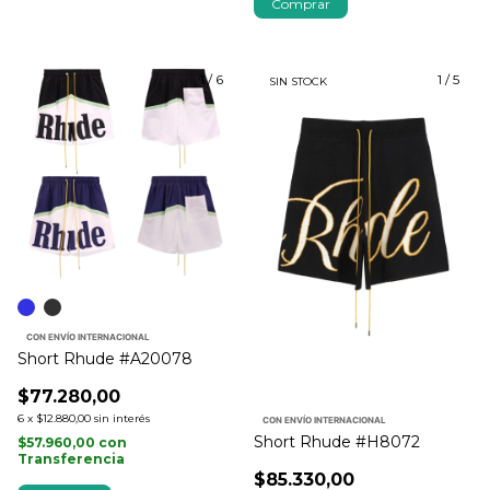
Comprar
1
/
6
1
/
5
SIN STOCK
CON ENVÍO INTERNACIONAL
Short Rhude #A20078
$77.280,00
6
x
$12.880,00
sin interés
CON ENVÍO INTERNACIONAL
Short Rhude #H8072
$57.960,00
con
Transferencia
$85.330,00