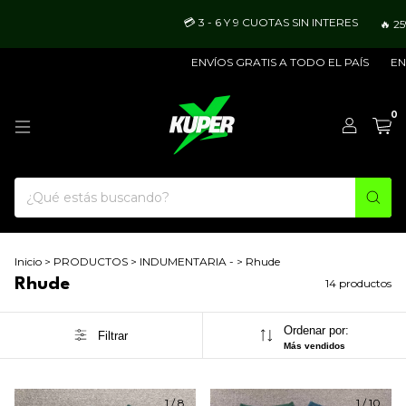
💳 3 - 6 Y 9 CUOTAS SIN INTERES
🔥 25% OFF
ENVÍOS GRATIS A TODO EL PAÍS
ENVÍO MAR
0
Inicio
>
PRODUCTOS
>
INDUMENTARIA -
>
Rhude
Rhude
14 productos
Ordenar por:
Filtrar
Más vendidos
1
/
8
1
/
10