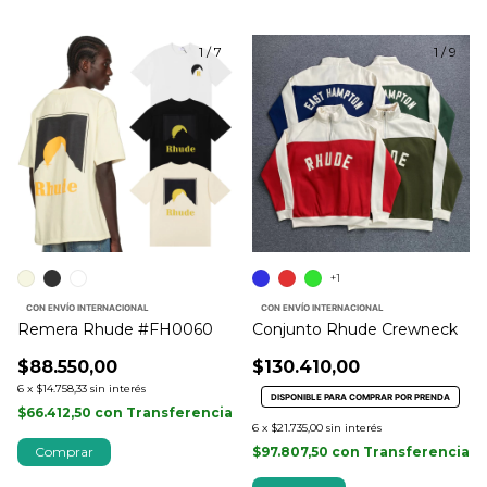
1
/
7
1
/
9
+1
CON ENVÍO INTERNACIONAL
CON ENVÍO INTERNACIONAL
Remera Rhude #FH0060
Conjunto Rhude Crewneck
$88.550,00
$130.410,00
6
x
$14.758,33
sin interés
DISPONIBLE PARA COMPRAR POR PRENDA
$66.412,50
con
Transferencia
6
x
$21.735,00
sin interés
Comprar
$97.807,50
con
Transferencia