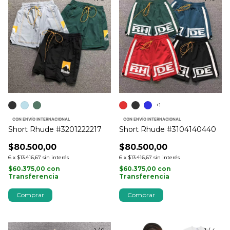
+1
CON ENVÍO INTERNACIONAL
CON ENVÍO INTERNACIONAL
Short Rhude #3201222217
Short Rhude #3104140440
$80.500,00
$80.500,00
6
x
$13.416,67
sin interés
6
x
$13.416,67
sin interés
$60.375,00
con
$60.375,00
con
Transferencia
Transferencia
Comprar
Comprar