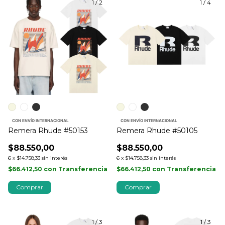
1
/
2
1
/
4
CON ENVÍO INTERNACIONAL
CON ENVÍO INTERNACIONAL
Remera Rhude #50153
Remera Rhude #50105
$88.550,00
$88.550,00
6
x
$14.758,33
sin interés
6
x
$14.758,33
sin interés
$66.412,50
con
Transferencia
$66.412,50
con
Transferencia
Comprar
Comprar
1
/
3
1
/
3