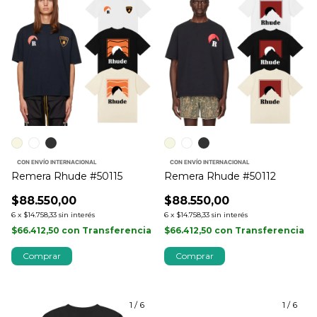
CON ENVÍO INTERNACIONAL
CON ENVÍO INTERNACIONAL
Remera Rhude #50115
Remera Rhude #50112
$88.550,00
$88.550,00
6
x
$14.758,33
sin interés
6
x
$14.758,33
sin interés
$66.412,50
con
Transferencia
$66.412,50
con
Transferencia
Comprar
Comprar
1
/
6
1
/
6