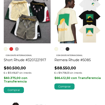
1
/
9
1
/
4
CON ENVÍO INTERNACIONAL
CON ENVÍO INTERNACIONAL
Short Rhude #3201221917
Remera Rhude #5085
$80.500,00
$88.550,00
6
x
$13.416,67
sin interés
6
x
$14.758,33
sin interés
$60.375,00
con
$66.412,50
con
Transferencia
Transferencia
Comprar
Comprar