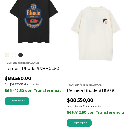
CON ENVÍO INTERNACIONAL
Remera Rhude #XHB0050
$88.550,00
6
x
$14.758,33
sin interés
CON ENVÍO INTERNACIONAL
Remera Rhude #H8036
$66.412,50
con
Transferencia
$88.550,00
Comprar
6
x
$14.758,33
sin interés
$66.412,50
con
Transferencia
Comprar