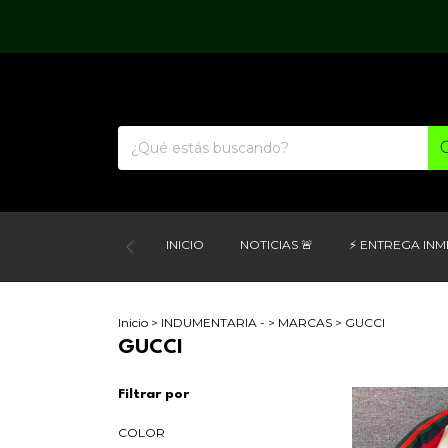
INICIO
NOTICIAS 🚨
⚡ ENTREGA INM
Inicio
>
INDUMENTARIA -
>
MARCAS
>
GUCCI
GUCCI
Filtrar por
COLOR