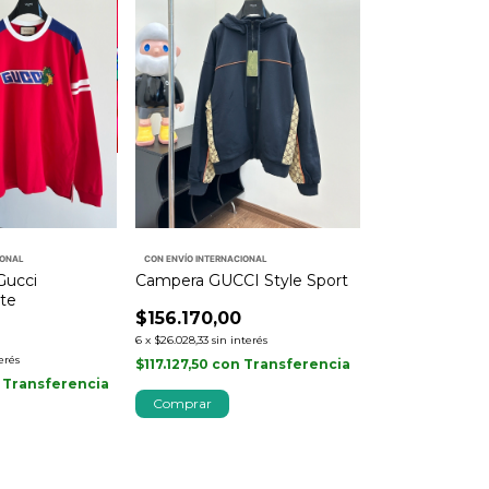
IONAL
CON ENVÍO INTERNACIONAL
Gucci
Campera GUCCI Style Sport
te
$156.170,00
6
x
$26.028,33
sin interés
erés
$117.127,50
con
Transferencia
Transferencia
Comprar