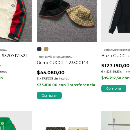
CIONAL
CON ENVÍO INTERNAC
 #3207171321
Buzo GUCCI 
CON ENVÍO INTERNACIONAL
Gorro GUCCI #123300143
0
$127.190,00
nterés
6
x
$21.198,33
sin int
$45.080,00
on
$95.392,50
con
6
x
$7.513,33
sin interés
a
$33.810,00
con
Transferencia
Comprar
Comprar