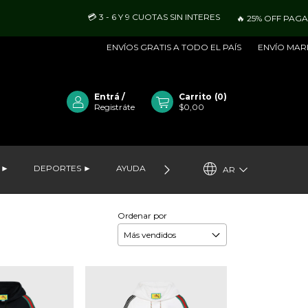
💳 3 - 6 Y 9 CUOTAS SIN INTERES
🔥 25% OFF PAGANDO C
ENVÍOS GRATIS A TODO EL PAÍS
ENVÍO MARITIMO - 
Entrá
/
Carrito
(
0
)
Registráte
$0,00
 ►
DEPORTES ►
AYUDA
VER LO MÁS NUEVO
MAYOR
AR
Ordenar por