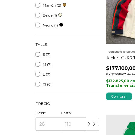
Marrón (2)
Beige (1)
Negro (1)
TALLE
CON ENVÍO INTERNA
S (7)
Jacket GUCCI
M (7)
$177.100,0
L (7)
6
x
$29.516,67
sin i
$132.825,00
c
Xl (6)
Transferenci
Comprar
PRECIO
Desde
Hasta