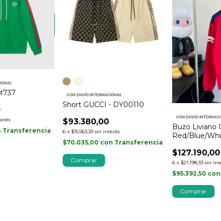
CIONAL
#737
CON ENVÍO INTERNACIONAL
Short GUCCI - DY00110
0
CON ENVÍO INTERNAC
terés
$93.380,00
Buzo Liviano 
n
Transferencia
6
x
$15.563,33
sin interés
Red/Blue/Whi
$70.035,00
con
Transferencia
$127.190,00
Comprar
6
x
$21.198,33
sin int
$95.392,50
con
Comprar