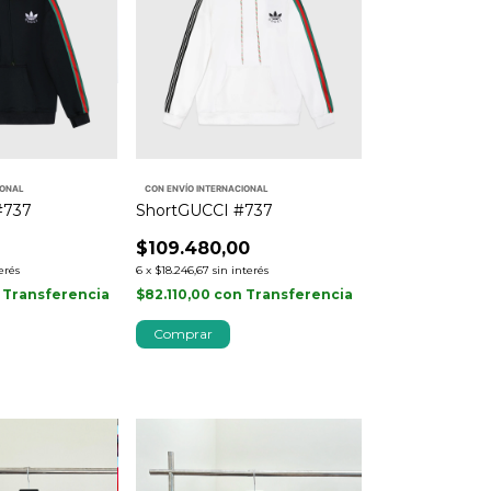
IONAL
CON ENVÍO INTERNACIONAL
#737
ShortGUCCI #737
$109.480,00
erés
6
x
$18.246,67
sin interés
Transferencia
$82.110,00
con
Transferencia
Comprar