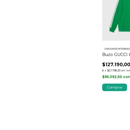
CON ENVÍO INTERNA
Buzo GUCCI 
$127.190,0
6
x
$21.198,33
sin in
$95.392,50
co
Comprar