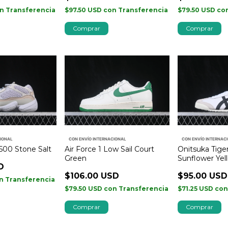
n
Transferencia
$97.50 USD
con
Transferencia
$79.50 USD
co
Comprar
Comprar
CIONAL
CON ENVÍO INTERNACIONAL
CON ENVÍO INTERNAC
500 Stone Salt
Air Force 1 Low Sail Court
Onitsuka Tige
Green
Sunflower Yel
D
$106.00 USD
$95.00 USD
n
Transferencia
$79.50 USD
con
Transferencia
$71.25 USD
co
Comprar
Comprar