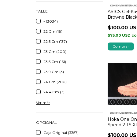
CON ENVÍO INTERNA
TALLE
ASICS Gel-Ka
Browne Blac
- (3034)
$100.00 U
22 Cm (18)
$75.00 USD
co
22.5 Cm (137)
Comprar
23 Cm (200)
23.5 Cm (161)
23.9 Cm (3)
24 Cm (200)
24.4 Cm (3)
Ver más
CON ENVÍO INTERNA
Hoka One On
OPCIONAL
Speed 2 TS X
Caja Original (3357)
$100.00 U