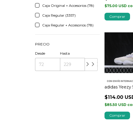
Caja Original + Accesorios (78)
$75.00 USD
co
Caja Regular (3357)
Comprar
Caja Regular + Accesorios (78)
PRECIO
Desde
Hasta
CON ENVÍO INTERNA
adidas Yeezy 
$114.00 US
$85.50 USD
co
Comprar