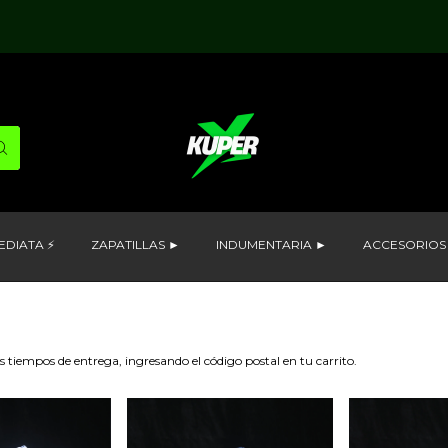
EDIATA ⚡
ZAPATILLAS ►
INDUMENTARIA ►
ACCESORIOS
os de entrega, ingresando el código postal en tu carrito.