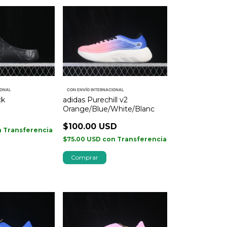
IONAL
CON ENVÍO INTERNACIONAL
ck
adidas Purechill v2
Orange/Blue/White/Blanc
D
$100.00 USD
n
Transferencia
$75.00 USD
con
Transferencia
Comprar