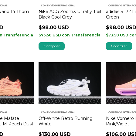
CIONAL
CON ENVÍO INTERNACIONAL
CON ENVÍO INTERNAC
yano 14 Thom
Nike ACG ZoomX Ultrafly Trail
adidas SL72 L
k
Black Cool Grey
Green
SD
$98.00 USD
$98.00 US
n
Transferencia
$73.50 USD
con
Transferencia
$73.50 USD
co
Comprar
Comprar
CIONAL
CON ENVÍO INTERNACIONAL
CON ENVÍO INTERNAC
e Mafate
Off-White Retro Running
Nike Vomero
LIM Peach Dust
White
Pink/Violet
SD
$130.00 USD
$106.00 US