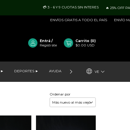
💳 3 - 6 Y 9 CUOTAS SIN INTERES
🔥 25% OFF PAGANDO C
ENVÍOS GRATIS A TODO EL PAÍS
ENVÍO MARITIMO - 
Entrá
/
Carrito
(
0
)
Registráte
$0.00 USD
 ►
DEPORTES ►
AYUDA
VER LO MÁS NUEVO
MAYOR
VE
Ordenar por