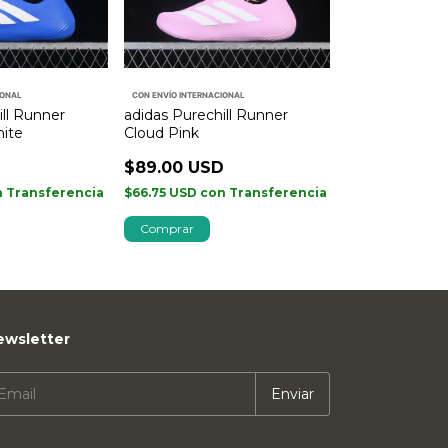
IONAL
CON ENVÍO INTERNACIONAL
ill Runner
adidas Purechill Runner
hite
Cloud Pink
D
$89.00 USD
n
Transferencia
$66.75 USD
con
Transferencia
Comprar
ewsletter