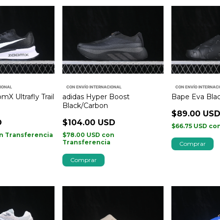
CIONAL
CON ENVÍO INTERNACIONAL
CON ENVÍO INTERNAC
X Ultrafly Trail
adidas Hyper Boost
Bape Eva Bla
Black/Carbon
$89.00 US
D
$104.00 USD
$66.75 USD
co
n
Transferencia
$78.00 USD
con
Transferencia
Comprar
Comprar