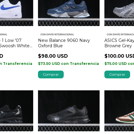
CIONAL
CON ENVÍO INTERNACIONAL
CON ENVÍO INTERNAC
e 1 Low '07
New Balance 9060 Navy
ASICS Gel-Ka
 Swoosh White
Oxford Blue
Browne Grey
SD
$98.00 USD
$100.00 US
n
Transferencia
$73.50 USD
con
Transferencia
$75.00 USD
co
Comprar
Comprar