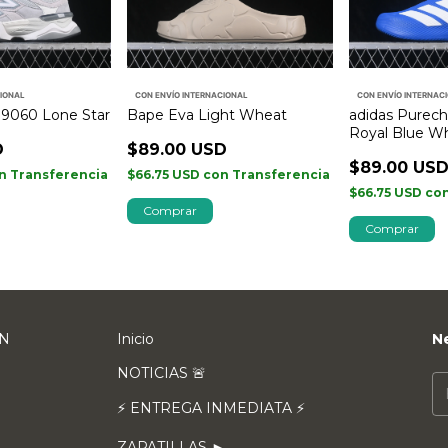
CIONAL
CON ENVÍO INTERNACIONAL
CON ENVÍO INTERNAC
9060 Lone Star
Bape Eva Light Wheat
adidas Purech
Royal Blue W
D
$89.00 USD
$89.00 US
n
Transferencia
$66.75 USD
con
Transferencia
$66.75 USD
co
Comprar
Comprar
EN
Inicio
N
NOTICIAS 🚨
⚡ ENTREGA INMEDIATA ⚡
ZAPATILLAS ►