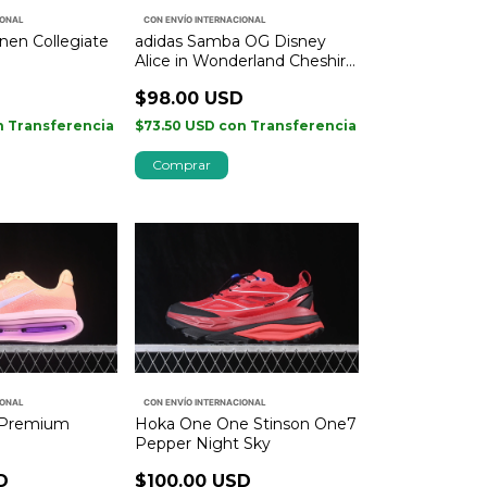
IONAL
CON ENVÍO INTERNACIONAL
inen Collegiate
adidas Samba OG Disney
Alice in Wonderland Cheshire
Cat
D
$98.00 USD
n
Transferencia
$73.50 USD
con
Transferencia
Comprar
IONAL
CON ENVÍO INTERNACIONAL
 Premium
Hoka One One Stinson One7
Pepper Night Sky
D
$100.00 USD