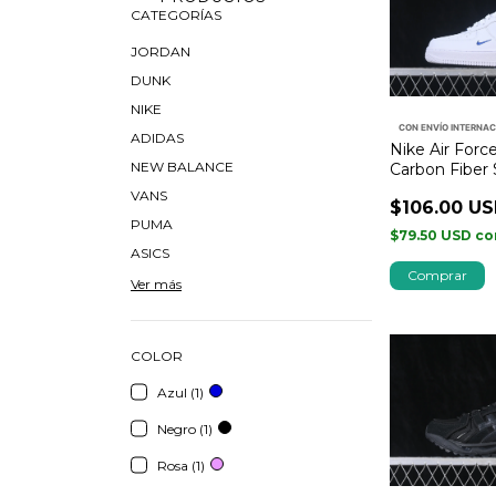
CATEGORÍAS
JORDAN
DUNK
NIKE
CON ENVÍO INTERNA
ADIDAS
Nike Air Forc
NEW BALANCE
Carbon Fiber
Game Royal
VANS
$106.00 U
PUMA
$79.50 USD
co
ASICS
Comprar
Ver más
COLOR
Azul (1)
Negro (1)
Rosa (1)