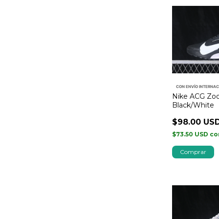
CON ENVÍO INTERNA
Nike ACG Zoom
Black/White
$98.00 US
$73.50 USD
co
Comprar